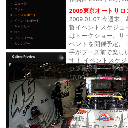
ニュース
コラム
2009東京オートサ
レースレポート
2009.01.07 
イベントレポート
哲イベントスケジュ
ギャラリー
BBS
はトークショー、サ
プロフィール
ベントを開催予定。
カレンダー
手がブース前で楽し
Gallery Preview
す！ イベントスケジ
０９東京オートサロン
16:00～ 本山哲カレ
ブースウォーク･･････
バートークショー･･(
イン会･････(ZELE
(ZELEブース) 15:0
16:15～ 本山哲カレ
写真を見る
哲ブースウォーク･････