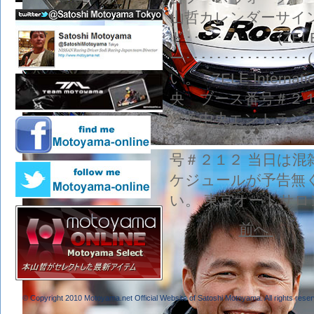
山哲カレンダーサイン会･
ド････････････(
ー･･･････････
い。 ･ZELE Intern
央 ブース番号＃２１
２Ｆ中央エントランス
ス･････････････
号＃２１２ 当日は
ケジュールが予告無
い。 東京オートサ
前へ
© Copyright 2010 Motoyama.net Official Website of Satoshi Motoyama. All rights reser