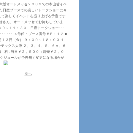
大阪オートメッセ２００９での本山哲イベ
た日産ブースでの楽しいトークショーに今
そして楽しくイベントを盛り上げる予定です
皆さん、オートメッセでお待ちしていま
００～１１：３０ 日産トークショー････
･･･････４号館・ブース番号＃Ｂ１１２ ■
２月１３日（金） ９：００～１８：００ １
ンテックス大阪 ２、３、４、５、６Ａ、６
場 料 : 当日￥２，５００（前売￥２，０
スケジュールが予告無く変更になる場合が
い。
次へ