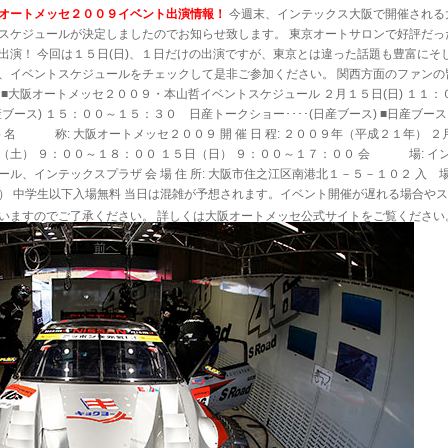
オートメッセ２００９イベント出演情報！
今週末、インテックス大阪で開催される
スケジュールが決定しましたのでお知らせ致します。 東京オートサロンで好評だっ
出演！ 今回は１５日(日)、１日だけの出演ですが、東京とは違った話題も豊富に
、イベントスケジュールをチェックして是非ご参加ください。 関西方面のファンの
 ■大阪オートメッセ２００９・本山哲イベントスケジュール ２月１５日(日) １１：
産ブース) １５：００～１５：３０ 日産トークショー････(日産ブース) ■日産ブース･
要 名 称: 大阪オートメッセ２００９ 開 催 日 程: ２００９年（平成２１年） 
（土） ９：００～１８：００ １５日（日） ９：００～１７：００ 会 場: イ
ール、インテックスプラザ 会 場 住 所: 大阪市住之江区南港北１－５－１０２ 入 
） 中学生以下入場無料 当日は混雑が予想されます。イベント開催が遅れる場合や
いますのでご了承ください。 詳しくは大阪オートメッセ公式サイトをご覧くださ
前へ