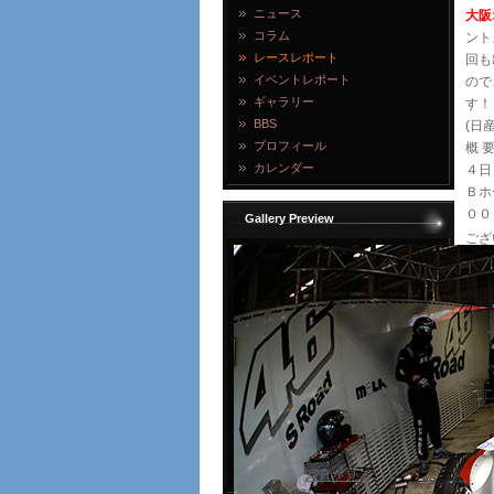
ニュース
大阪
コラム
ント
レースレポート
回も
イベントレポート
ので
ギャラリー
す！
BBS
(日
プロフィール
概 
カレンダー
４日
Ｂホ
００
Gallery Preview
ござ
写真を見る